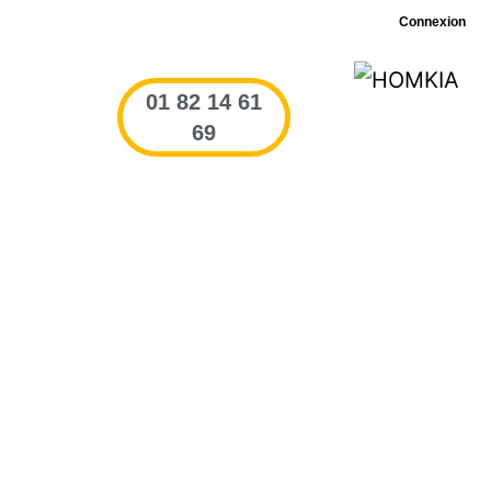
Connexion
01 82 14 61
69